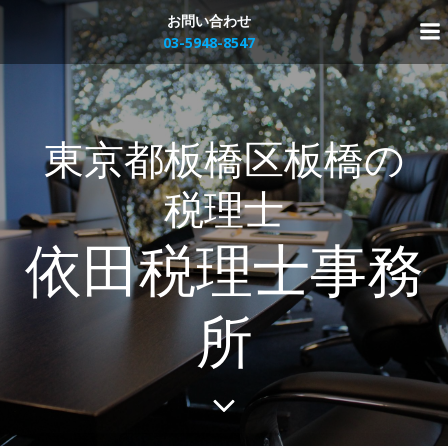
コ
お問い合わせ
ン
03-5948-8547
テ
ン
ツ
へ
東京都板橋区板橋の
ス
キ
ッ
税理士
プ
依田税理士事務
所