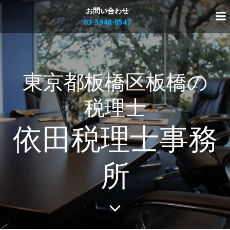
コ
お問い合わせ
ン
03-5948-8547
テ
ン
ツ
へ
東京都板橋区板橋の
ス
キ
ッ
税理士
プ
依田税理士事務
所