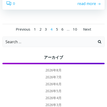
0
read more
Posts
Posts
Posts
Page
Page
Page
Page
Page
Page
Page
Previous
1
2
3
4
5
6
…
10
Next
Search
navigation
navigation
navig
for:
アーカイブ
2026年8月
2026年7月
2026年6月
2026年5月
2026年4月
2026年3月