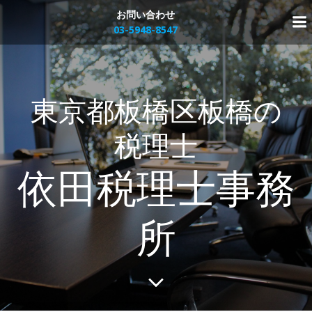
コ
お問い合わせ
ン
03-5948-8547
テ
ン
ツ
へ
東京都板橋区板橋の
ス
キ
ッ
税理士
プ
依田税理士事務
所