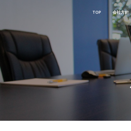
コ
ン
TOP
会社方針
テ
ン
ツ
へ
ス
キ
ッ
プ