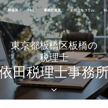
料金表
FAQ
事務所概要
お役立ちコラム
BL
東京都板橋区板橋の
税理士
依田税理士事務